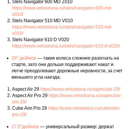
Stels Navigator 600 MD Z010
https://www.velostrana.ru/stels/navigator-600-md-
z010/
Stels Navigator 510 MD V010
https://www.velostrana.ru/stels/navigator-510-md-
v010/
Stels Navigator 610 D V020
https://www.velostrana.ru/stels/navigator-610-d-v020/
29” дюймов
— такие колеса сложнее разогнать на
старте, зато они дольше поддерживают накат и
легче преодолевают дорожные неровности, за счет
меньшего угла наезда;
Aspect Air 29
https://www.velostrana.ru/aspect/air-29/
Aspect Air Pro 29
https://www.velostrana.ru/aspect/air-
pro-29/
Cube Aim Pro 29
https://www.velostrana.ru/cube/aim-
pro-29/
27.5”дюймов
— универсальный размер: держат