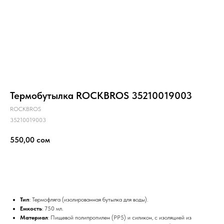
Термобутылка ROCKBROS 35210019003
ROCKBROS
35210019003
550,00
сом
Купить
Тип
: Термофляга (изолированная бутылка для воды).
Емкость
: 750 мл.
Материал
: Пищевой полипропилен (PP5) и силикон, с изоляцией из