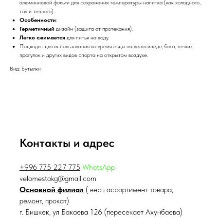
алюминиевой фольги для сохранения температуры напитка (как холодного,
так и теплого).
Особенности
:
Герметичный
дизайн (защита от протекания).
Легко сжимается
для питья на ходу.
Подходит для использования во время езды на велосипеде, бега, пеших
прогулок и других видов спорта на открытом воздухе.
Вид: Бутылки
Контакты и адрес
+996 775 227 775
WhatsApp
velomestokg@gmail.com
Основной филиал
( весь ассортимент товара,
ремонт, прокат)
г. Бишкек, ул Бакаева 126 (пересекает Ахунбаева)