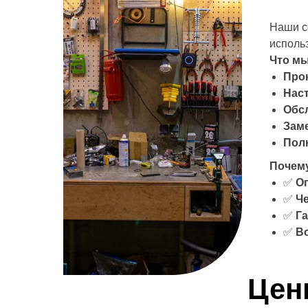
Наши с
исполь
Что мы
Прок
Наст
Обс
Заме
Полн
Почему
✅
О
✅
Че
✅
Г
✅
В
Цен