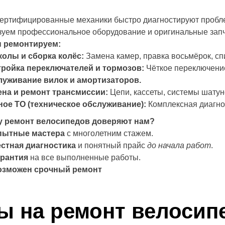
ертифицированные механики быстро диагностируют пробл
зуем профессиональное оборудование и оригинальные запч
 ремонтируем:
олы и сборка колёс:
Замена камер, правка восьмёрок, сп
ройка переключателей и тормозов:
Чёткое переключение
луживание вилок и амортизаторов.
на и ремонт трансмиссии:
Цепи, кассеты, системы шатун
ое ТО (техническое обслуживание):
Комплексная диагнос
 ремонт велосипедов доверяют нам?
пытные мастера
с многолетним стажем.
стная диагностика
и понятный прайс
до начала работ
.
арантия
на все выполненные работы.
озможен срочный ремонт
ы на ремонт велосип