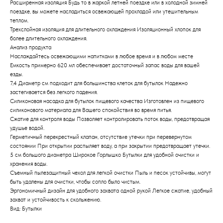
Расширенная изоляция Будь то в жаркой летней поездке или в холодной зимней
поездке, вы можете насладиться освежающей прохладой или утешительным
теплом.
Трехслойная изоляция для длительного охлаждения Изоляционный хлопок для
более длительного охлаждения.
Анализ продукта
Наслаждайтесь освежающими напитками в любое время и в любом месте
Емкость примерно 620 мл обеспечивает достаточный запас воды для вашей
езды.
7,4 Диаметр см подходит для большинства клеток для бутылок Надежно
застегивается без легкого падения.
Силиконовая насадка для бутылок пищевого качества Изготовлен из пищевого
силиконового материала для Вашего спокойствия во время питья.
Сжатие для контроля воды Позволяет контролировать поток воды, предотвращая
удушье водой.
Герметичный перекрестный клапан, отсутствие утечки при перевернутом
состоянии При открытии распыляет воду, а при закрытии предотвращает утечки.
5 см большого диаметра Широкое Горлышко Бутылки для удобной очистки и
хранения воды.
Съемный пылезащитный чехол для легкой очистки Пыль и песок устойчивы, могут
быть удалены для очистки, чтобы сопло было чистым.
Эргономичный дизайн для удобного захвата одной рукой Легкое сжатие, удобный
захват и устойчивость к скольжению.
Вид: Бутылки