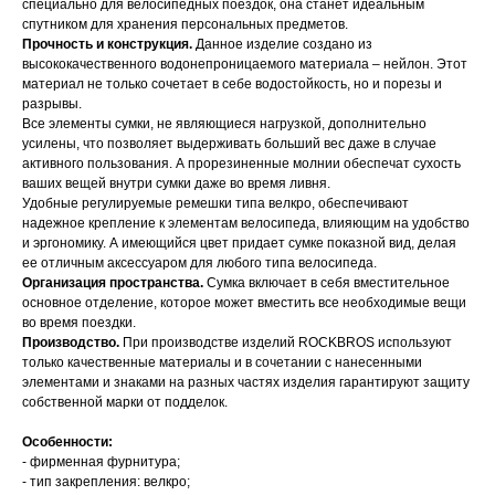
специально для велосипедных поездок, она станет идеальным
спутником для хранения персональных предметов.
Прочность и конструкция.
Данное изделие создано из
высококачественного водонепроницаемого материала – нейлон. Этот
материал не только сочетает в себе водостойкость, но и порезы и
разрывы.
Все элементы сумки, не являющиеся нагрузкой, дополнительно
усилены, что позволяет выдерживать больший вес даже в случае
активного пользования. А прорезиненные молнии обеспечат сухость
ваших вещей внутри сумки даже во время ливня.
Удобные регулируемые ремешки типа велкро, обеспечивают
надежное крепление к элементам велосипеда, влияющим на удобство
и эргономику. А имеющийся цвет придает сумке показной вид, делая
ее отличным аксессуаром для любого типа велосипеда.
Организация пространства.
Сумка включает в себя вместительное
основное отделение, которое может вместить все необходимые вещи
во время поездки.
Производство.
При производстве изделий ROCKBROS используют
только качественные материалы и в сочетании с нанесенными
элементами и знаками на разных частях изделия гарантируют защиту
собственной марки от подделок.
Особенности:
- фирменная фурнитура;
- тип закрепления: велкро;