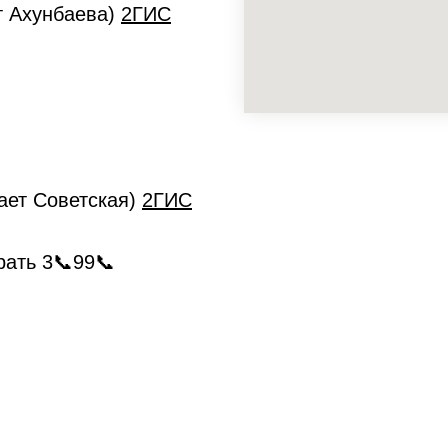
ет Ахунбаева)
2ГИС
кает Советская)
2ГИС
рать 3📞99📞