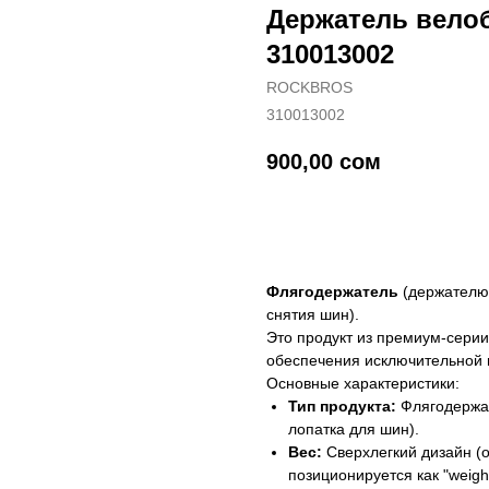
Держатель вел
310013002
ROCKBROS
310013002
900,00
сом
Купить
Флягодержатель
(держателю 
снятия шин).
Это продукт из премиум-сери
обеспечения исключительной 
Основные характеристики:
Тип продукта:
Флягодержат
лопатка для шин).
Вес:
Сверхлегкий дизайн (о
позиционируется как "weight