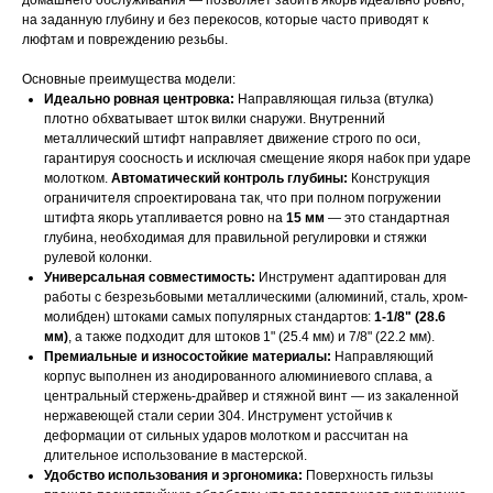
домашнего обслуживания — позволяет забить якорь идеально ровно,
на заданную глубину и без перекосов, которые часто приводят к
люфтам и повреждению резьбы.
Основные преимущества модели:
Идеально ровная центровка:
Направляющая гильза (втулка)
плотно обхватывает шток вилки снаружи. Внутренний
металлический штифт направляет движение строго по оси,
гарантируя соосность и исключая смещение якоря набок при ударе
молотком.
Автоматический контроль глубины:
Конструкция
ограничителя спроектирована так, что при полном погружении
штифта якорь утапливается ровно на
15 мм
— это стандартная
глубина, необходимая для правильной регулировки и стяжки
рулевой колонки.
Универсальная совместимость:
Инструмент адаптирован для
работы с безрезьбовыми металлическими (алюминий, сталь, хром-
молибден) штоками самых популярных стандартов:
1-1/8" (28.6
мм)
, а также подходит для штоков 1" (25.4 мм) и 7/8" (22.2 мм).
Премиальные и износостойкие материалы:
Направляющий
корпус выполнен из анодированного алюминиевого сплава, а
центральный стержень-драйвер и стяжной винт — из закаленной
нержавеющей стали серии 304. Инструмент устойчив к
деформации от сильных ударов молотком и рассчитан на
длительное использование в мастерской.
Удобство использования и эргономика:
Поверхность гильзы