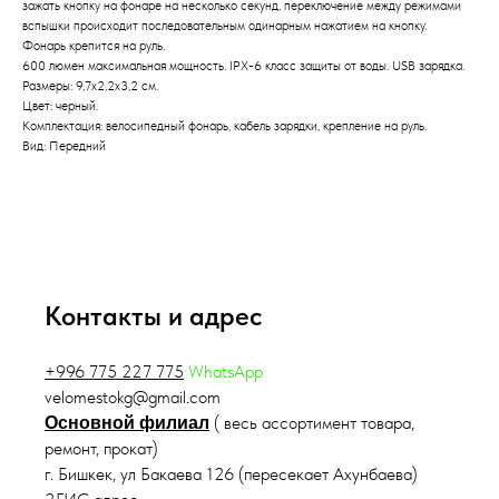
зажать кнопку на фонаре на несколько секунд, переключение между режимами
вспышки происходит последовательным одинарным нажатием на кнопку.
Фонарь крепится на руль.
600 люмен максимальная мощность. IPX-6 класс защиты от воды. USB зарядка.
Размеры: 9,7х2,2х3,2 см.
Цвет: черный.
Комплектация: велосипедный фонарь, кабель зарядки, крепление на руль.
Вид: Передний
Контакты и адрес
+996 775 227 775
WhatsApp
velomestokg@gmail.com
( весь ассортимент товара,
Основной филиал
ремонт, прокат)
г. Бишкек, ул Бакаева 126 (пересекает Ахунбаева)