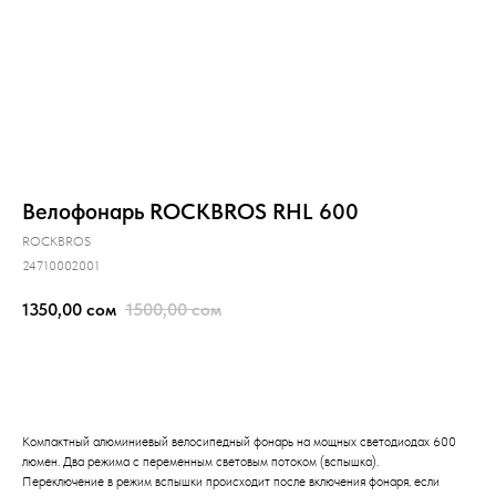
Велофонарь ROCKBROS RHL 600
ROCKBROS
24710002001
1350,00
сом
1500,00
сом
Купить
Компактный алюминиевый велосипедный фонарь на мощных светодиодах 600
люмен. Два режима с переменным световым потоком (вспышка).
Переключение в режим вспышки происходит после включения фонаря, если