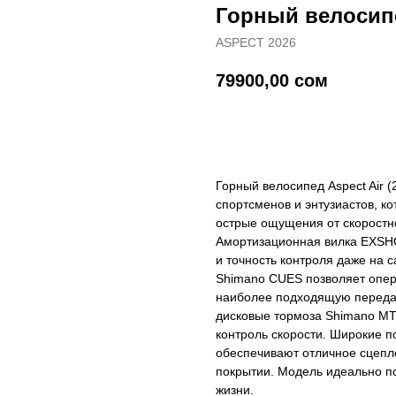
Горный велосипед
ASPECT 2026
79900,00
сом
Купить
Горный велосипед Aspect Air 
спортсменов и энтузиастов, к
острые ощущения от скорост
Амортизационная вилка EXSHO
и точность контроля даже на
Shimano CUES позволяет опер
наиболее подходящую передач
дисковые тормоза Shimano MT
контроль скорости. Широкие по
обеспечивают отличное сцепл
покрытии. Модель идеально по
жизни.