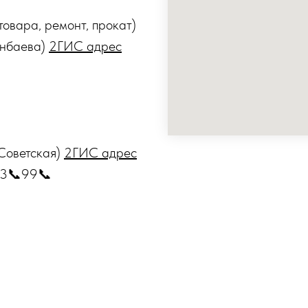
товара, ремонт, прокат)
унбаева)
2ГИС адрес
 Советская)
2ГИС адрес
ь 3📞99📞