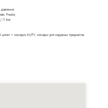
 давления;
er, Presta;
 11 bar;
й шланг + насадка AV/FV, насадки для надувных предметов.