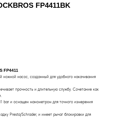
ROCKBROS FP4411BK
S FP4411
 ножной насос, созданный для удобного накачивания
печивает прочность и длительную службу. Сочетание как
.
11 bar и оснащен манометром для точного измерения
адку Presta/Schrader, и имеет рычаг блокировки для