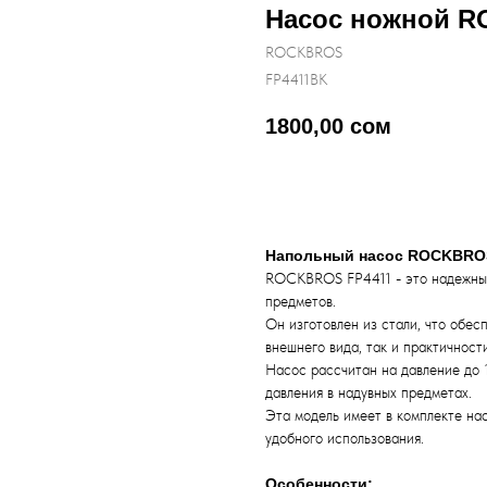
Насос ножной 
ROCKBROS
FP4411BK
1800,00
сом
Купить
Напольный насос ROCKBRO
ROCKBROS FP4411 - это надежный
предметов.
Он изготовлен из стали, что обес
внешнего вида, так и практичности
Насос рассчитан на давление до 
давления в надувных предметах.
Эта модель имеет в комплекте нас
удобного использования.
Особенности: