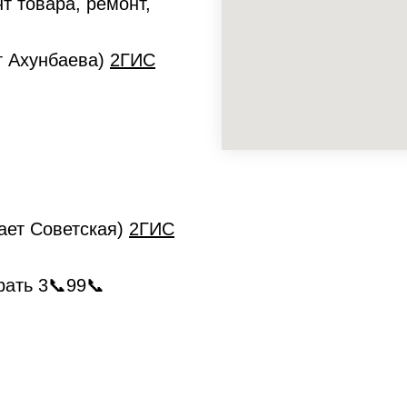
т товара, ремонт,
ет Ахунбаева)
2ГИС
кает Советская)
2ГИС
рать 3📞99📞