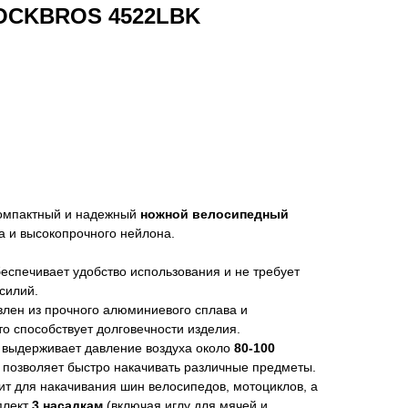
ROCKBROS 4522LBK
омпактный и надежный
ножной велосипедный
а и высокопрочного нейлона.
еспечивает удобство использования и не требует
силий.
влен из прочного алюминиевого сплава и
то способствует долговечности изделия.
выдерживает давление воздуха около
80-100
о позволяет быстро накачивать различные предметы.
т для накачивания шин велосипедов, мотоциклов, а
плект
3 насадкам
(включая иглу для мячей и