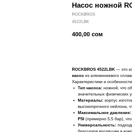
Насос ножной 
ROCKBROS
4522LBK
400,00
сом
Купить
ROCKBROS 4522LBK
— это к
насос
из алюминиевого сплав
Характеристики и особенности
Тип насоса:
ножной, что об
значительных физических у
Материалы:
корпус изгото
высокопрочного нейлона, ч
Максимальное давление:
PSI
(примерно 5,5 бар), чт
Универсальность:
подходи
благодаря входящим в ком