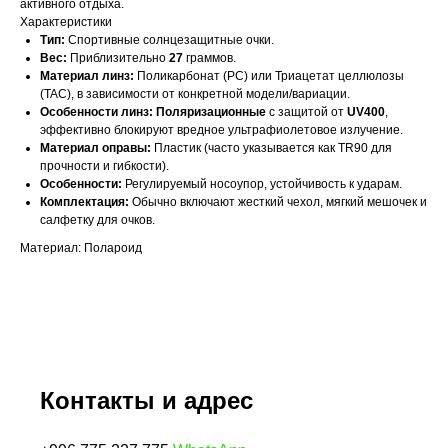
активного отдыха.
Характеристики
Тип:
Спортивные солнцезащитные очки.
Вес:
Приблизительно
27
граммов.
Материал линз:
Поликарбонат (PC) или Триацетат целлюлозы
(TAC), в зависимости от конкретной модели/вариации.
Особенности линз:
Поляризационные
с защитой от
UV400
,
эффективно блокируют вредное ультрафиолетовое излучение.
Материал оправы:
Пластик (часто указывается как TR90 для
прочности и гибкости).
Особенности:
Регулируемый носоупор, устойчивость к ударам.
Комплектация:
Обычно включают жесткий чехол, мягкий мешочек и
салфетку для очков.
Материал: Полароид
Контакты и адрес