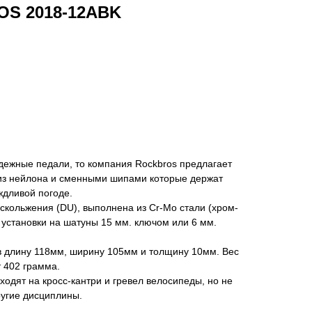
S 2018-12ABK
дежные педали, то компания Rockbros предлагает
из нейлона и сменными шипами которые держат
ждливой погоде.
 скольжения (DU), выполнена из Cr-Mo стали (хром-
установки на шатуны 15 мм. ключом или 6 мм.
в длину 118мм, ширину 105мм и толщину 10мм. Вес
 402 грамма.
одят на кросс-кантри и гревел велосипеды, но не
ругие дисциплины.