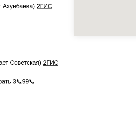
ет Ахунбаева)
2ГИС
кает Советская)
2ГИС
рать 3📞99📞