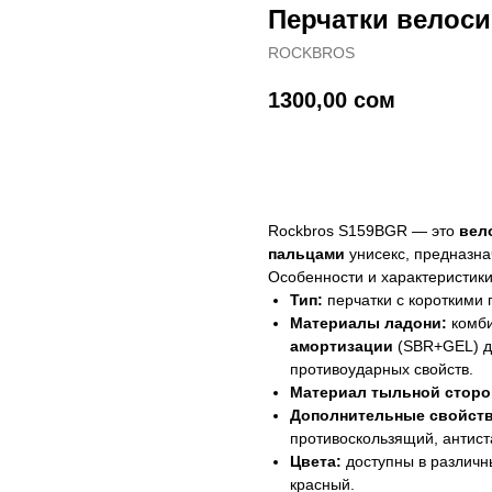
Перчатки велос
ROCKBROS
1300,00
сом
Купить
Rockbros S159BGR — это
вел
пальцами
унисекс, предназна
Особенности и характеристик
Тип:
перчатки с короткими п
Материалы ладони:
комб
амортизации
(SBR+GEL) д
противоударных свойств.
Материал тыльной сторо
Дополнительные свойств
противоскользящий, антист
Цвета:
доступны в различны
красный.