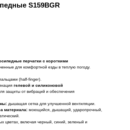
ипедные S159BGR
осипедные перчатки с короткими
ченные для комфортной езды в теплую погоду.
и
альцами (half-finger).
инация
гелевой и силиконовой
ля защиты от вибраций и обеспечения
ны:
дышащая сетка для улучшенной вентиляции.
а материала:
моющийся, дышащий, ударопрочный,
атический.
х цветах, включая черный, синий, зеленый и