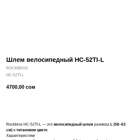
Шлем велосипедный HC-52TI-L
ROCKBROS
HC-52TI-L
4700,00
сом
Купить
Rockbros HC-52TI-L — это
велосипедный шлем
размера
L (58–63
см)
в
титановом цвете
.
Характеристики