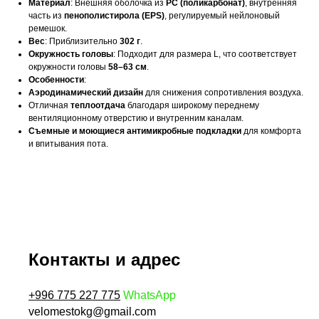
Материал
: Внешняя оболочка из
PC (поликарбонат)
, внутренняя
часть из
пенополистирола (EPS)
, регулируемый нейлоновый
ремешок.
Вес
: Приблизительно
302 г
.
Окружность головы
: Подходит для размера L, что соответствует
окружности головы
58–63 см
.
Особенности
:
Аэродинамический дизайн
для снижения сопротивления воздуха.
Отличная
теплоотдача
благодаря широкому переднему
вентиляционному отверстию и внутренним каналам.
Съемные и моющиеся антимикробные подкладки
для комфорта
и впитывания пота.
Контакты и адрес
+996 775 227 775
WhatsApp
velomestokg@gmail.com