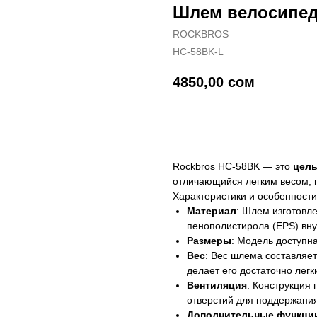
Шлем велосипед
ROCKBROS
HC-58BK-L
4850,00
сом
Купить
Rockbros HC-58BK — это
цел
отличающийся легким весом,
Характеристики и особенности
Материал
: Шлем изготовле
пенополистирола (EPS) вну
Размеры
: Модель доступна
Вес
: Вес шлема составляет
делает его достаточно лег
Вентиляция
: Конструкция
отверстий для поддержания
Дополнительные функци