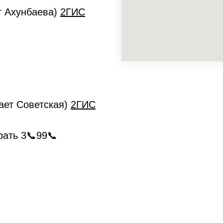
ет Ахунбаева)
2ГИС
кает Советская)
2ГИС
рать 3📞99📞